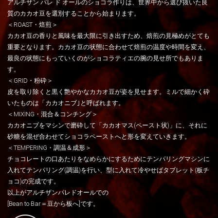
アルチザン パレ ド オールのショコラ作りは、世界中から選び抜いた良
質のカカオ豆を選別することから始まります。
＜ROAST・焙煎＞
カカオ豆の香りと風味を最大限に引き出すため、焙煎の見極めがとても
重要となります。カカオ豆の状態に合わせて焙煎の温度や時間を変え、
最良の状態にもっていくのがショコラティエの腕の見せ所でもありま
す。
＜GRID・粉砕＞
皮を取り除くと黒く艶やかなカカオ豆が姿を見せます。ミルで細かく砕
いたものは「カカオニブ｣と呼ばれます。
＜MIXING・混合＆コンチング＞
カカオニブをマシンで磨砕して「カカオマス(ペースト状)」に、それに
砂糖を混ぜ合わせてショコラペーストへと形を変えていきます。
＜TEMPERING・調温＆成形＞
チョコレートの口あたりをなめらかにするためにテンパリングマシンに
入れてテンパリング(調温)を行い、型に入れて冷やせばタブレット(板チ
ョコ)の完成です。
以上がアルチザンパレドオールでの
[Bean to Bar＝豆から板へ]です。