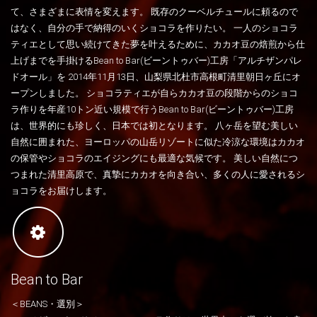
て、さまざまに表情を変えます。 既存のクーベルチュールに頼るので
はなく、自分の手で納得のいくショコラを作りたい。 一人のショコラ
ティエとして思い続けてきた夢を叶えるために、カカオ豆の焙煎から仕
上げまでを手掛けるBean to Bar(ビーントゥバー)工房「アルチザンパレ
ドオール」を 2014年11月13日、山梨県北杜市高根町清里朝日ヶ丘にオ
ープンしました。 ショコラティエが自らカカオ豆の段階からのショコ
ラ作りを年産10トン近い規模で行うBean to Bar(ビーントゥバー)工房
は、世界的にも珍しく、日本では初となります。 八ヶ岳を望む美しい
自然に囲まれた、ヨーロッパの山岳リゾートに似た冷涼な環境はカカオ
の保管やショコラのエイジングにも最適な気候です。 美しい自然につ
つまれた清里高原で、真摯にカカオを向き合い、多くの人に愛されるシ
ョコラをお届けします。
Bean to Bar
＜BEANS・選別＞