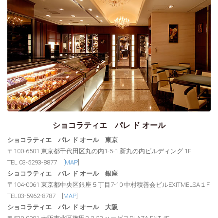
ショコラティエ パレ ド オール
ショコラティエ パレ ド オール 東京
〒100-6501 東京都千代田区丸の内1-5-1 新丸の内ビルディング 1F
TEL 03-5293-8877 [
MAP
]
ショコラティエ パレ ド オール 銀座
〒104-0061 東京都中央区銀座５丁目7-10 中村積善会ビルEXITMELSA１F
TEL03-5962-8787 [
MAP
]
ショコラティエ パレ ド オール 大阪